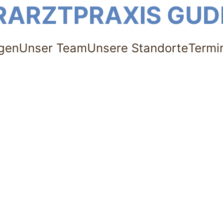
RARZTPRAXIS GU
gen
Unser Team
Unsere Standorte
Termi